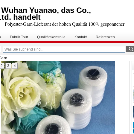
Wuhan Yuanao, das Co.,
Ltd. handelt
Polyester-Garn-Lieferant der hohen Qualität 100% gesponnener
s
Fabrik Tour
Qualitätskontrolle
Kontakt
Referenzen
Garn
2
3
4