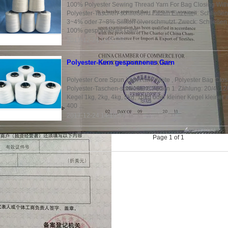
100% Polyester Sewing Thread Yarn For Bag Closing With
Polyester-Taschen-schließend Faden Einzelteil: Schließe
3~4% oder 7~8% Silikon ölverschmutzt. Zweck: Schließen d
100% gesponnenes Garn...
2017-12-24 14:52:26
Polyester-Kern gesponnenes Garn
Polyester Core Spun Yarn Raw White , Polyester Bag Clo
Polyester-Taschen-schließend Faden 1. Zählung: 20/4, 12/4
Kegel 1kg, 2kg, 4kg, 5kg, 10kg oder kleiner Kegel kleiner 
400 ...
2017-12-24 14:19:57
Page 1 of 1