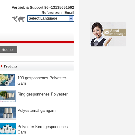
Vertrieb & Support
86--13135651562
Referenzen
-
Email
Select Language
Suche
Produits
100 gesponnenes Polyester-
Garn
Ring gesponnenes Polyester
Polyesternähgarngarn
Polyester-Kern gesponnenes
Garn