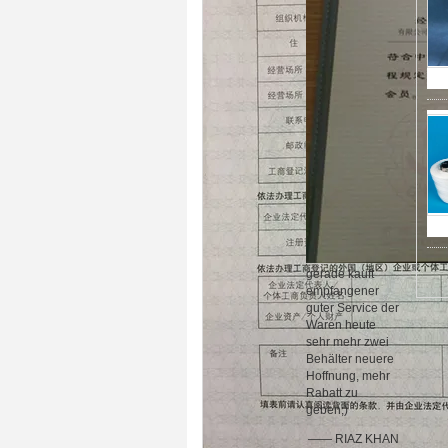
gerade kauft
empfangener
guter Service der
Waren heute
sehr mehr zwei
Behälter neuere
Hoffnung, mehr
Rabatt zu
geben;)
—— RIAZ KHAN