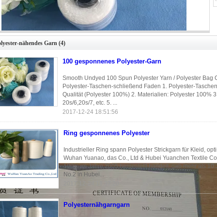
Smooth Undyed 100 Spun Polyester Yarn / Polyester Bag Closing Thread
olyester-nähendes Garn
(4)
Knotless
100 gesponnenes Polyester-Garn
Smooth Undyed 100 Spun Polyester Yarn / Polyester Bag 
Polyester-Taschen-schließend Faden 1. Polyester-Tasch
Qualität (Polyester 100%) 2. Materialien: Polyester 100% 3
20s/6,20s/7, etc. 5. ...
2017-12-24 18:51:56
Ring gesponnenes Polyester
Industrieller Ring spann Polyester Strickgarn für Kleid, op
Wuhan Yuanao, das Co., Ltd & Hubei Yuanchen Textile Co.,
100% im Jahre 2005 hergestellt handelt. gab mehr als 10
No.2 in Hubei...
2017-12-24 18:37:20
Polyesternähgarngarn