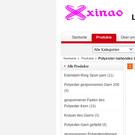
Startseite
Produkte
Über un
Polyester-nähendes 
Startseite
Produkte
Alle Produkte
1
Edelstahl-Ring Spun yarn
(11)
Polyester gesponnenes Garn 100
(9)
gesponnener Faden des
Polyester Kern
(16)
Knäuel des Garns
(3)
Polyester-Garn gefärbt
(8)
gesponnenes Polyesternähgarn