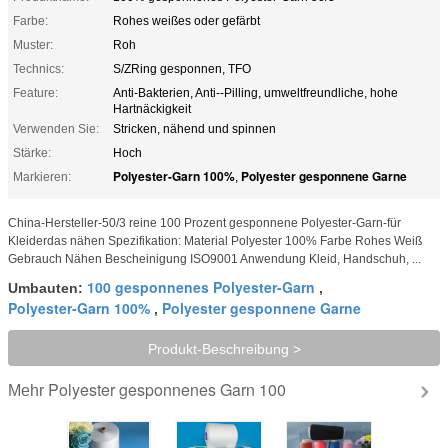
Farbe:
Rohes weißes oder gefärbt
Muster:
Roh
Technics:
S/ZRing gesponnen, TFO
Feature:
Anti-Bakterien, Anti--Pilling, umweltfreundliche, hohe
Hartnäckigkeit
Verwenden Sie:
Stricken, nähend und spinnen
Stärke:
Hoch
Polyester-Garn 100%
Polyester gesponnene Garne
Markieren:
,
China-Hersteller-50/3 reine 100 Prozent gesponnene Polyester-Garn-für
Kleiderdas nähen Spezifikation: Material Polyester 100% Farbe Rohes Weiß
Gebrauch Nähen Bescheinigung ISO9001 Anwendung Kleid, Handschuh, ...
100 gesponnenes Polyester-Garn
Umbauten:
,
Polyester-Garn 100%
Polyester gesponnene Garne
,
Produkt-Beschreibung >
Polyester gesponnenes Garn 100
Mehr